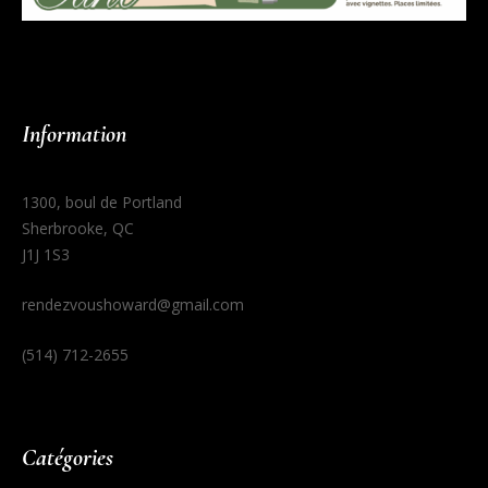
Information
1300, boul de Portland
Sherbrooke, QC
J1J 1S3
rendezvoushoward@gmail.com
(514) 712-2655
Catégories