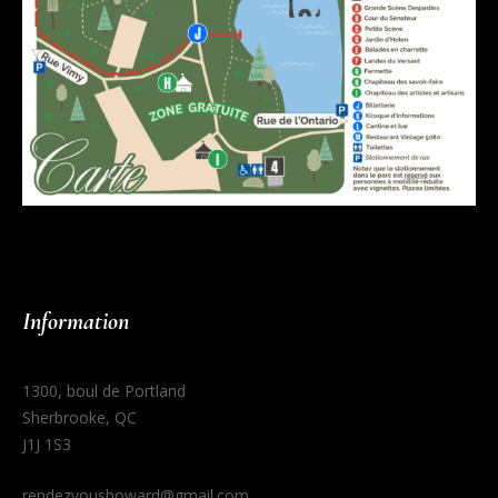
Information
1300, boul de Portland
Sherbrooke, QC
J1J 1S3
rendezvoushoward@gmail.com