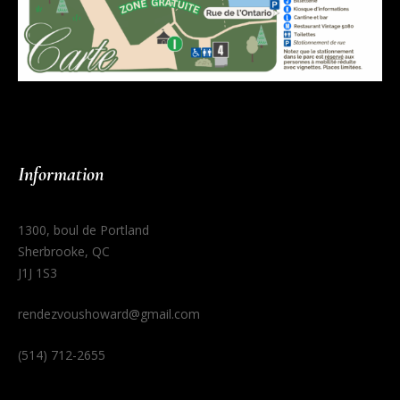
Information
1300, boul de Portland
Sherbrooke, QC
J1J 1S3
rendezvoushoward@gmail.com
(514) 712-2655