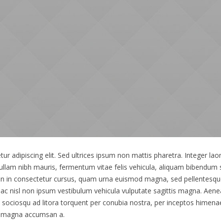
r adipiscing elit. Sed ultrices ipsum non mattis pharetra. Integer laor
 Nullam nibh mauris, fermentum vitae felis vehicula, aliquam bibendum 
en in consectetur cursus, quam urna euismod magna, sed pellentesq
ac nisl non ipsum vestibulum vehicula vulputate sagittis magna. Aenea
ti sociosqu ad litora torquent per conubia nostra, per inceptos hime
us magna accumsan a.