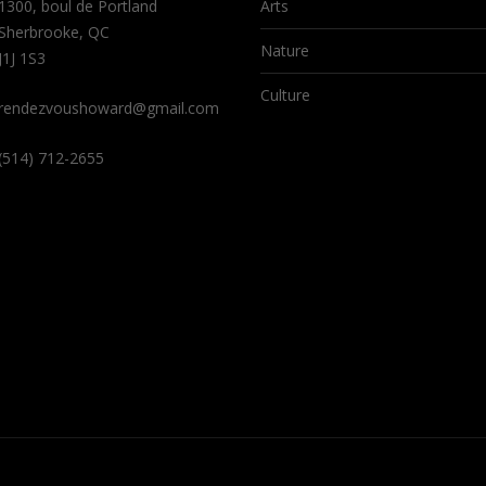
1300, boul de Portland
Arts
Sherbrooke, QC
Nature
J1J 1S3
Culture
rendezvoushoward@gmail.com
(514) 712-2655