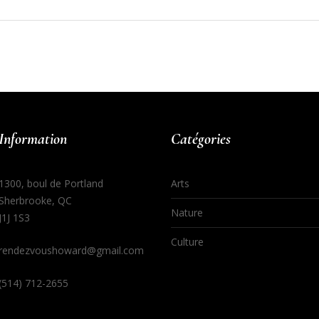
Information
Catégories
1300, boul de Portland
Arts
Sherbrooke, QC
Nature
J1J 1S3
Culture
rendezvoushoward@gmail.com
(514) 712-2655