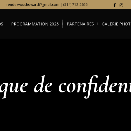
rendezvoushoward@gmail.com | (514) 712-2655
OS
PROGRAMMATION 2026
PARTENAIRES
GALERIE PHO
ique de confident