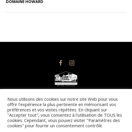
DOMAINE HOWARD
© 2025 @droits d’auteurs, Le Rendez-vous d’Howard | Design
Nous utilisons des cookies sur notre site Web pour vous
offrir l'expérience la plus pertinente en mémorisant vos
& Conception Web : Imacom Communications
préférences et vos visites répétées. En cliquant sur
Toute reproduction totale ou partielle du site est strictement
"Accepter tout", vous consentez à l'utilisation de TOUS les
interdite.
cookies. Cependant, vous pouvez visiter "Paramètres des
cookies" pour fournir un consentement contrôlé.