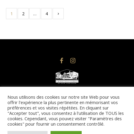
1
2
…
4
© 2025 @droits d’auteurs, Le Rendez-vous d’Howard | Design
Nous utilisons des cookies sur notre site Web pour vous
offrir l'expérience la plus pertinente en mémorisant vos
& Conception Web : Imacom Communications
préférences et vos visites répétées. En cliquant sur
Toute reproduction totale ou partielle du site est strictement
"Accepter tout", vous consentez à l'utilisation de TOUS les
interdite.
cookies. Cependant, vous pouvez visiter "Paramètres des
cookies" pour fournir un consentement contrôlé.
Politique de confidentialité
/