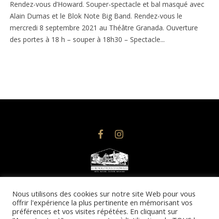
Rendez-vous d’Howard. Souper-spectacle et bal masqué avec
Alain Dumas et le Blok Note Big Band. Rendez-vous le
mercredi 8 septembre 2021 au Théâtre Granada. Ouverture
des portes à 18 h – souper à 18h30 – Spectacle...
© 2025 @droits d’auteurs, Le Rendez-vous d’Howard | Design
Nous utilisons des cookies sur notre site Web pour vous
offrir l'expérience la plus pertinente en mémorisant vos
& Conception Web : Imacom Communications
préférences et vos visites répétées. En cliquant sur
Toute reproduction totale ou partielle du site est strictement