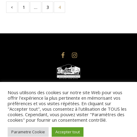
1
…
3
4
© 2025 @droits d’auteurs, Le Rendez-vous d’Howard | Design
Nous utilisons des cookies sur notre site Web pour vous
offrir l'expérience la plus pertinente en mémorisant vos
& Conception Web : Imacom Communications
préférences et vos visites répétées. En cliquant sur
Toute reproduction totale ou partielle du site est strictement
"Accepter tout", vous consentez à l'utilisation de TOUS les
interdite.
cookies. Cependant, vous pouvez visiter "Paramètres des
cookies" pour fournir un consentement contrôlé.
Politique de confidentialité
/
Parametre Cookie
Accepter tout