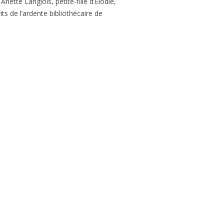
rlette Langlois, petite-fille d’Élodie,
ts de l’ardente bibliothécaire de