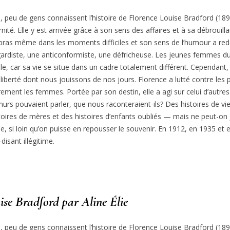
eu de gens connaissent l’histoire de Florence Louise Bradford (1890-
té. Elle y est arrivée grâce à son sens des affaires et à sa débrouillard
s bras même dans les moments difficiles et son sens de l’humour a re
gardiste, une anticonformiste, une défricheuse. Les jeunes femmes du
dèle, car sa vie se situe dans un cadre totalement différent. Cependant
liberté dont nous jouissons de nos jours. Florence a lutté contre les p
ièrement les femmes. Portée par son destin, elle a agi sur celui d’au
 murs pouvaient parler, que nous raconteraient-ils? Des histoires de 
istoires de mères et des histoires d’enfants oubliés — mais ne peut-on
e, si loin qu’on puisse en repousser le souvenir. En 1912, en 1935 et
disant illégitime.
ise Bradford par Aline Élie
eu de gens connaissent l’histoire de Florence Louise Bradford (1890-