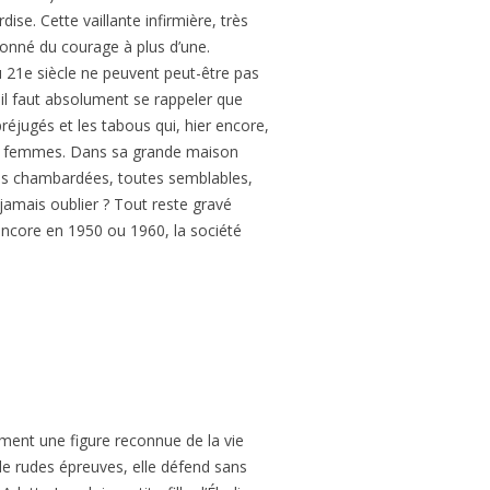
ise. Cette vaillante infirmière, très
donné du courage à plus d’une.
 21e siècle ne peuvent peut-être pas
, il faut absolument se rappeler que
réjugés et les tabous qui, hier encore,
tres femmes. Dans sa grande maison
vies chambardées, toutes semblables,
 jamais oublier ? Tout reste gravé
 encore en 1950 ou 1960, la société
ment une figure reconnue de la vie
 de rudes épreuves, elle défend sans