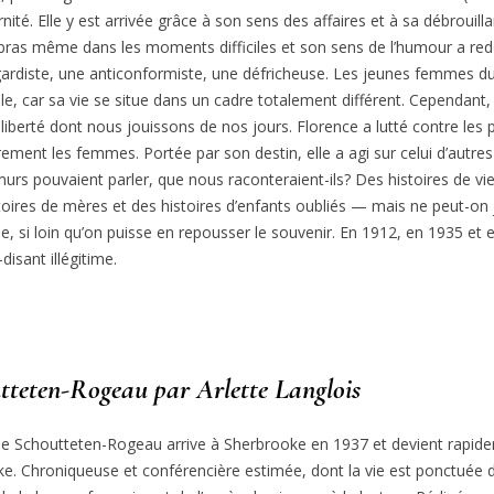
té. Elle y est arrivée grâce à son sens des affaires et à sa débrouillard
s bras même dans les moments difficiles et son sens de l’humour a re
gardiste, une anticonformiste, une défricheuse. Les jeunes femmes du
dèle, car sa vie se situe dans un cadre totalement différent. Cependant
liberté dont nous jouissons de nos jours. Florence a lutté contre les p
ièrement les femmes. Portée par son destin, elle a agi sur celui d’au
 murs pouvaient parler, que nous raconteraient-ils? Des histoires de 
istoires de mères et des histoires d’enfants oubliés — mais ne peut-on
e, si loin qu’on puisse en repousser le souvenir. En 1912, en 1935 et
disant illégitime.
tteten-Rogeau par Arlette Langlois
ie Schoutteten-Rogeau arrive à Sherbrooke en 1937 et devient rapide
ooke. Chroniqueuse et conférencière estimée, dont la vie est ponctuée