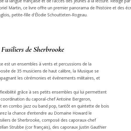
 de la langue française et de l’accès des jeunes à la lecture. Rédigé par A
iel Martin, ce livre offre un premier panorama de l’histoire et des écri
lois, petite-fille d'Élodie Schoutteten-Rogeau.
s Fusiliers de Sherbrooke
ke est un ensembles à vents et percussions de la
sée de 35 musiciens de haut calibre, la Musique se
mpagnant les cérémonies et événements militaires, et
lexibilité grâce à ses petits ensembles qui lui permettent
la coordination du caporal-chef Antoine Bergeron,
ôt en combo jazz ou band pop, tantôt en quintette de bois
 aurez la chance d’entendre au Domaine Howard le
Fusiliers de Sherbrooke, composé des caporaux-chef
lan Strubbe (cor français), des caporaux Justin Gauthier