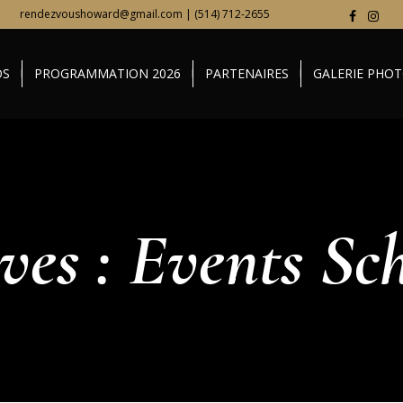
rendezvoushoward@gmail.com | (514) 712-2655
OS
PROGRAMMATION 2026
PARTENAIRES
GALERIE PHO
ves :
Events Sc